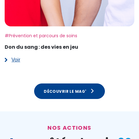
Etiquette:
#Prévention et parcours de soins
Don du sang : des vies en jeu
Voir
:
Don
du
sang :
des
vies
DÉCOUVRIR LE MAG'
en
jeu
NOS ACTIONS