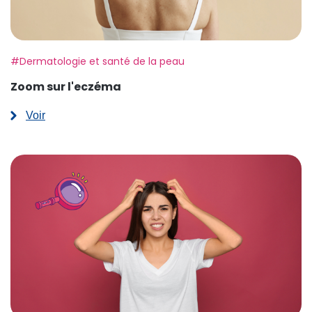
Etiquette:
#Dermatologie et santé de la peau
Zoom sur l'eczéma
Voir
:
Zoom
sur
l'eczéma