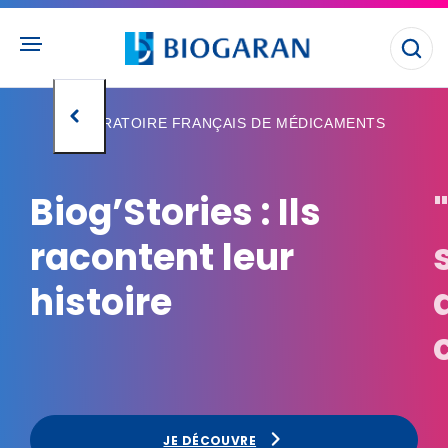
Aller
au
contenu
Ouvr
principal
la
rec
LABORATOIRE FRANÇAIS DE MÉDICAMENTS
Biog’Stories : Ils
racontent leur
histoire
JE DÉCOUVRE