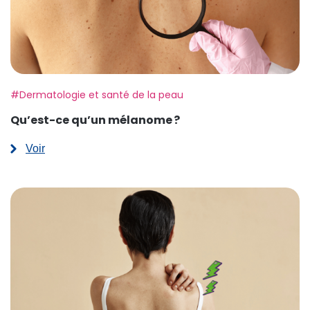
Etiquette:
#Dermatologie et santé de la peau
Qu’est-ce qu’un mélanome ?
Voir
:
Qu’est-
ce
qu’un
mélanome ?