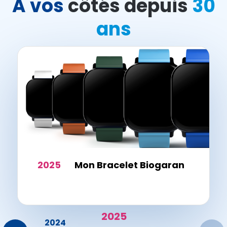
A vos
côtés depuis
30
ans
2025
Mon Bracelet Biogaran
2025
23
2024