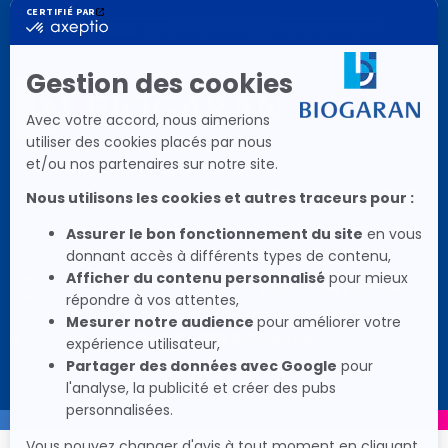
BIOGARAN
LABORATOIRE FRANÇAIS DE MÉDICAMENT
En laboratoire pionnier et innovant, Biogaran met tout en œuvre
pour proposer aux patients des médicaments de qualité avec le
souci constant de l'efficacité et de la sécurité.
Social
Social
Social
Social
Social
NOUS CONTACTER
Icon
Icon
Icon
Icon
Icon
DÉCOUVRIR BIOGARAN