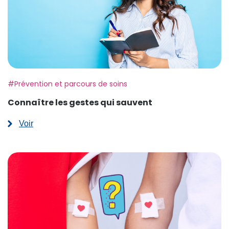
Etiquette:
#Prévention et parcours de soins
Connaître les gestes qui sauvent
Voir
:
Connaître
les
gestes
qui
sauvent